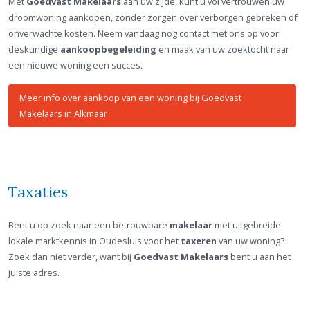
Met
Goedvast Makelaars
aan uw zijde, kunt u vol vertrouwen uw
droomwoning aankopen, zonder zorgen over verborgen gebreken of
onverwachte kosten. Neem vandaag nog contact met ons op voor
deskundige
aankoopbegeleiding
en maak van uw zoektocht naar
een nieuwe woning een succes.
Meer info over aankoop van een woning bij Goedvast
Makelaars in Alkmaar
Taxaties
Bent u op zoek naar een betrouwbare
makelaar
met uitgebreide
lokale marktkennis in Oudesluis voor het
taxeren
van uw woning?
Zoek dan niet verder, want bij
Goedvast Makelaars
bent u aan het
juiste adres.